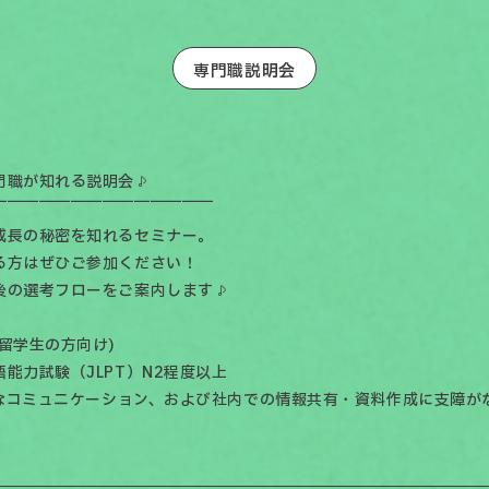
専門職説明会
門職が知れる説明会♪
￣￣￣￣￣￣￣￣￣￣￣￣￣￣
成長の秘密を知れるセミナー。
る方はぜひご参加ください！
後の選考フローをご案内します♪
留学生の方向け)
能力試験（JLPT）N2程度以上
なコミュニケーション、および社内での情報共有・資料作成に支障が