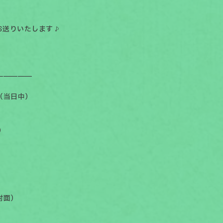
お送りいたします♪
￣￣￣￣￣
（当日中）
）
対面）