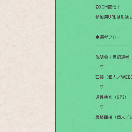
ZOOM開催！
参加用URLは別途
●選考フロー
￣￣￣￣￣￣￣￣
説明会＋書類選考
▽
面接（個人／WEB
▽
適性検査（SPI）
▽
最終面接（個人／