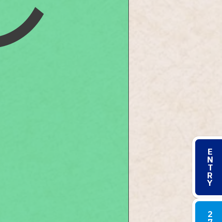
レ
催
ENTRY