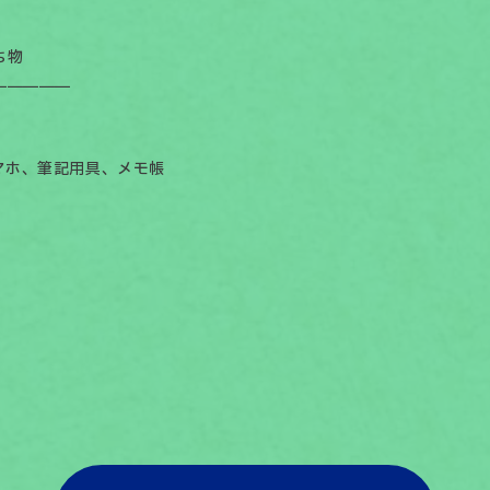
ち物
￣￣￣￣￣
 スマホ、筆記用具、メモ帳