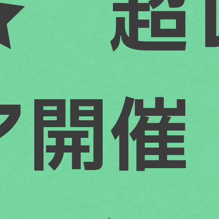
★ 超
ア開