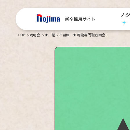
ノ
TOP
説明会
★ 超レア開催 ★ 物流専門職説明会！