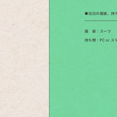
●当日の服装、持
￣￣￣￣￣￣￣￣
服 装：スーツ
持ち物：PC or