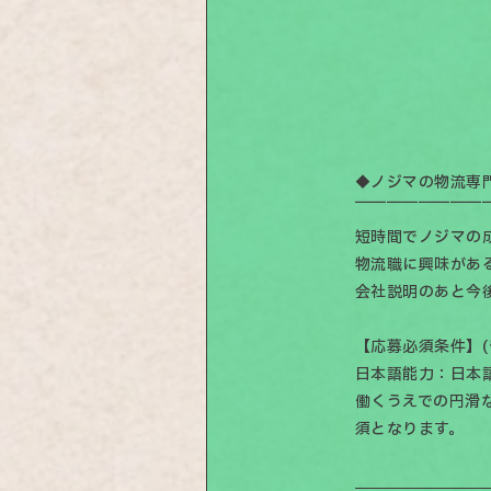
◆ノジマの物流専
￣￣￣￣￣￣￣￣
短時間でノジマの
物流職に興味があ
会社説明のあと今
【応募必須条件】(
日本語能力：日本語
働くうえでの円滑
須となります。